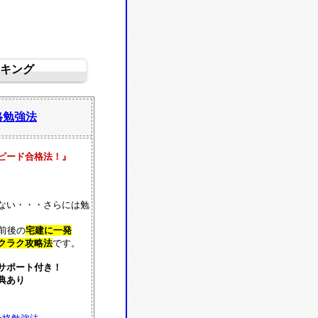
キング
格勉強法
ピード合格法！』
ない・・・さらには勉
前後の
宅建に一発
クラク攻略法
です。
サポート付き！
典あり