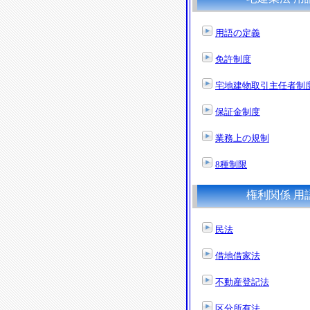
用語の定義
免許制度
宅地建物取引主任者制
保証金制度
業務上の規制
8種制限
権利関係 用
民法
借地借家法
不動産登記法
区分所有法