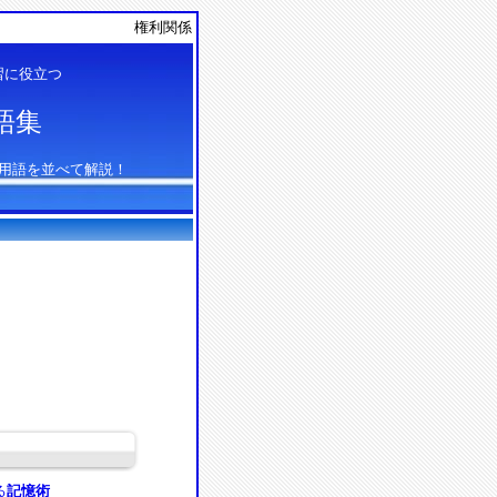
権利関係
習に役立つ
語集
用語を並べて解説！
る
記憶術