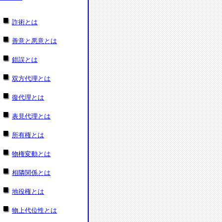
詐術とは
善意と悪意とは
錯誤とは
双方代理とは
復代理とは
表見代理とは
所有権とは
物権変動とは
相隣関係とは
地役権とは
物上代位性とは