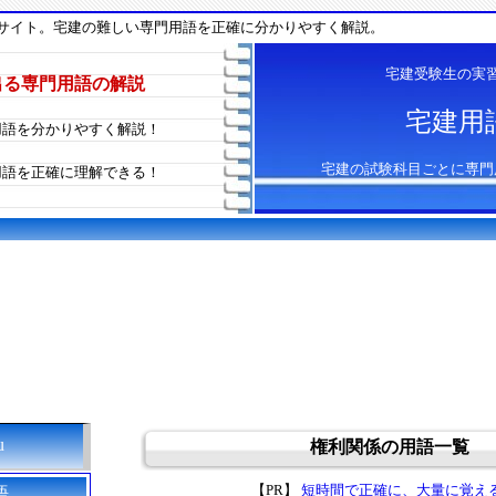
サイト。宅建の難しい専門用語を正確に分かりやすく解説。
宅建受験生の実
出る専門用語の解説
宅建用
用語を分かりやすく解説！
宅建の試験科目ごとに専門
用語を正確に理解できる！
u
権利関係の用語一覧
【PR】
短時間で正確に、大量に覚え
語