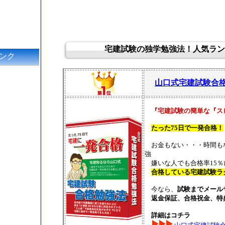
宅建試験の独学勉強法！人気ラン
ンク
山口式宅建試験合
『宅建試験の簡単な『ス
たった75日で一発合格！
お金もない・・・時間も
強
嫌いな人でも合格率15％
合格している宅建試験ラ
今なら、
試験までメール
返金保証、合格祝金、特
詳細はコチラ