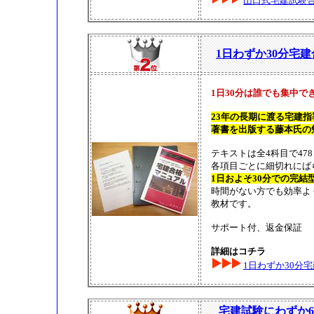
山口式宅建試験
1日わずか30分宅
1日30分は誰でも集中で
23年の長期に渡る宅建
著書を出版する藤本氏の
テキストは全4科目で47
各項目ごとに細切れにば
1日およそ30分での完結
時間がない方でも効率よ
教材です。
サポート付、返金保証
詳細はコチラ
1日わずか30分
宅建試験にわずか6