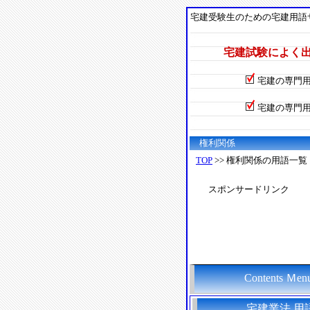
宅建受験生のための宅建用語
宅建試験によく
宅建の専門
宅建の専門
権利関係
TOP
>> 権利関係の用語一覧
スポンサードリンク
Contents Ｍen
宅建業法 用