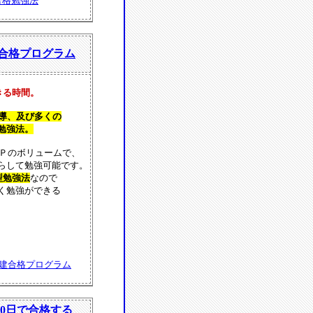
合格勉強法
建合格プログラム
きる時間。
指導、及び多くの
勉強法。
8Ｐのボリュームで、
らして勉強可能です。
型勉強法
なので
く勉強ができる
宅建合格プログラム
0日で合格する