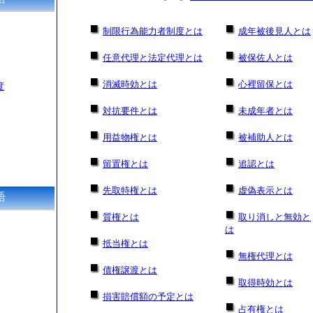
制限行為能力者制度とは
成年被後見人とは
任意代理と法定代理とは
被保佐人とは
消滅時効とは
心裡留保とは
度
対抗要件とは
未成年者とは
用益物権とは
被補助人とは
留置権とは
追認とは
先取特権とは
虚偽表示とは
語
質権とは
取り消しと無効と
は
抵当権とは
無権代理とは
債権譲渡とは
取得時効とは
損害賠償額の予定とは
占有権とは