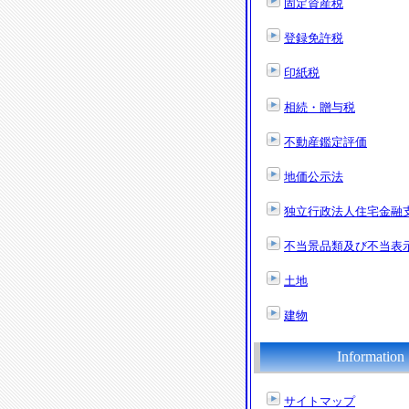
固定資産税
登録免許税
印紙税
相続・贈与税
不動産鑑定評価
地価公示法
独立行政法人住宅金融
不当景品類及び不当表
土地
建物
Information
サイトマップ