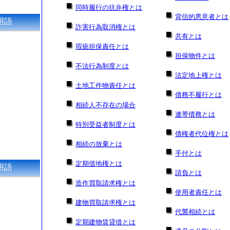
同時履行の抗弁権とは
背信的悪意者とは
用語
詐害行為取消権とは
共有とは
瑕疵担保責任とは
担保物件とは
不法行為制度とは
法定地上権とは
土地工作物責任とは
債務不履行とは
相続人不存在の場合
連帯債務とは
特別受益者制度とは
債権者代位権とは
相続の放棄とは
手付とは
定期借地権とは
用語
請負とは
造作買取請求権とは
使用者責任とは
建物買取請求権とは
代襲相続とは
定期建物賃貸借とは