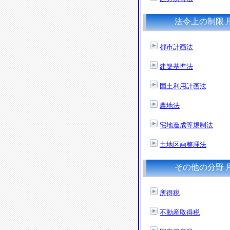
法令上の制限 
都市計画法
建築基準法
国土利用計画法
農地法
宅地造成等規制法
土地区画整理法
その他の分野 
所得税
不動産取得税